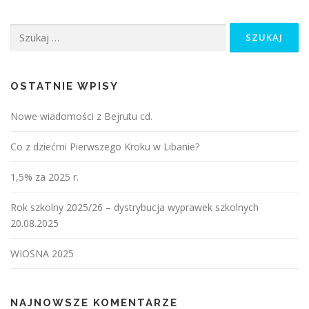
POLITYKA PRYWATNOŚCI I PLIKI COOKIES
Szukaj:
DEKLARACJA FIRM / INSTYTUCJI
OSTATNIE WPISY
Nowe wiadomości z Bejrutu cd.
GALERIA – STR GŁÓWNA
Co z dziećmi Pierwszego Kroku w Libanie?
1,5% za 2025 r.
Rok szkolny 2025/26 – dystrybucja wyprawek szkolnych
20.08.2025
WIOSNA 2025
NAJNOWSZE KOMENTARZE