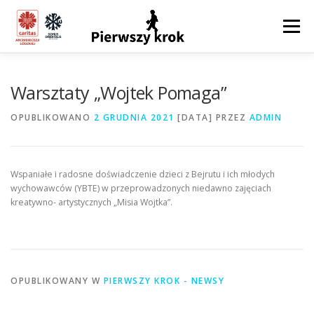
Przeskocz
do
Menu
treści
DOŁĄCZ DO PROGRAMU
Warsztaty „Wojtek Pomaga”
OPUBLIKOWANO
2 GRUDNIA 2021
[DATA]
PRZEZ
ADMIN
REGULAMIN PROGRAMU „PIERWSZY KROK”
Wspaniałe i radosne doświadczenie dzieci z Bejrutu i ich młodych
DEKLARACJA INDYWIDUALNA
wychowawców (YBTE) w przeprowadzonych niedawno zajęciach
kreatywno- artystycznych „Misia Wojtka”.
DEKLARACJA GRUPOWA
OPUBLIKOWANY W
PIERWSZY KROK - NEWSY
PIERWSZY KROK – NEWSY