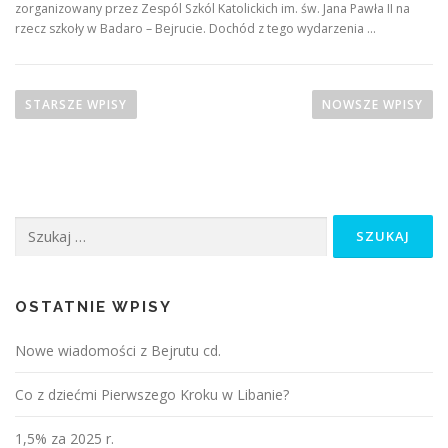
zorganizowany przez Zespól Szkól Katolickich im. św. Jana Pawła II na
rzecz szkoły w Badaro – Bejrucie. Dochód z tego wydarzenia …
N
a
STARSZE WPISY
NOWSZE WPISY
w
i
g
a
Szukaj:
c
j
a
p
OSTATNIE WPISY
o
Nowe wiadomości z Bejrutu cd.
w
p
Co z dziećmi Pierwszego Kroku w Libanie?
i
s
1,5% za 2025 r.