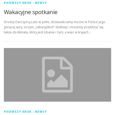
PIERWSZY KROK - NEWSY
Wakacyjne spotkanie
POLITYKA PRYWATNOŚCI I PLIKI COOKIES
Drodzy Darczyńcy,Lato w pełni, doświadczamy mocno w Polsce jego
gorącej aury, niczym „saharyjskich” dotknięć i możemy przybliżyć się
DEKLARACJA FIRM / INSTYTUCJI
także do klimatu, który jest Libanie i Syrii, a więc w krajach …
GALERIA – STR GŁÓWNA
PIERWSZY KROK - NEWSY