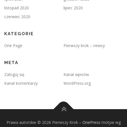
listopad 2020
lipiec 2020
czerwiec 2020
KATEGORIE
One Page
Pierwszy krok – newsy
META
Zaloguj się
Kanał wpisów
Kanał komentarzy
WordPress.org
Prawa autorskie © 2026 Pierwszy Krok
–
OnePress
motyw wg