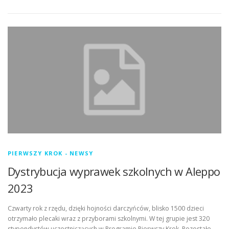
PIERWSZY KROK - NEWSY
Dystrybucja wyprawek szkolnych w Aleppo
2023
Czwarty rok z rzędu, dzięki hojności darczyńców, blisko 1500 dzieci
otrzymało plecaki wraz z przyborami szkolnymi. W tej grupie jest 320
stypendystów uczestniczących w Programie Pierwszy Krok. Pozostałe